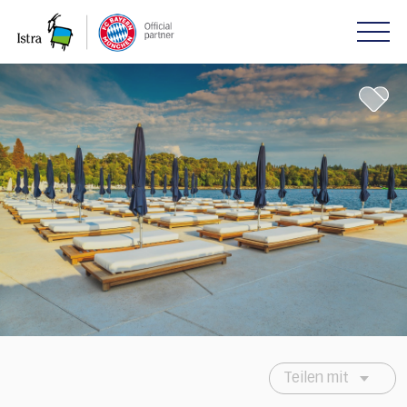
Please
note:
This
website
includes
an
accessibility
system.
Teilen mit