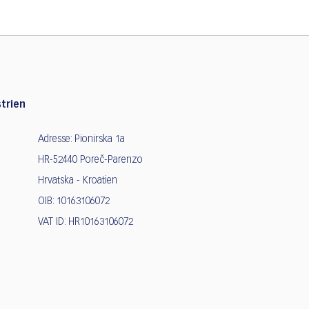
trien
Adresse: Pionirska 1a
HR-52440 Poreč-Parenzo
Hrvatska - Kroatien
OIB: 10163106072
VAT ID: HR10163106072