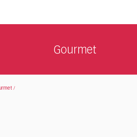
Gourmet
urmet
/