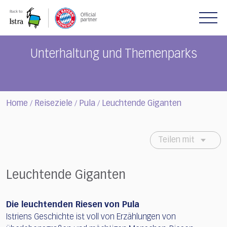
Please
note:
This
website
includes
Unterhaltung und Themenparks
an
accessibility
system.
Home
Reiseziele
Pula
Leuchtende Giganten
/
/
/
Teilen mit
Leuchtende Giganten
Die leuchtenden Riesen von Pula
Istriens Geschichte ist voll von Erzählungen von