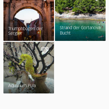
Strand der Gortanova
Triumphbogen der
Bucht
Sergier
Aquarium Pula