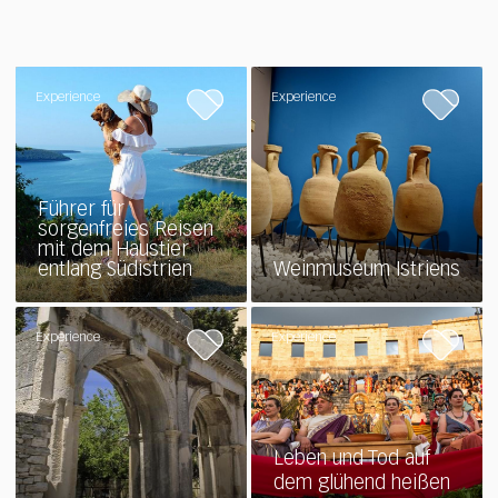
Experience
Experience
Führer für
sorgenfreies Reisen
mit dem Haustier
entlang Südistrien
Weinmuseum Istriens
Experience
Experience
Leben und Tod auf
dem glühend heißen