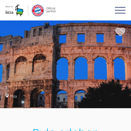
Please
note:
This
website
includes
an
accessibility
system.
Pula