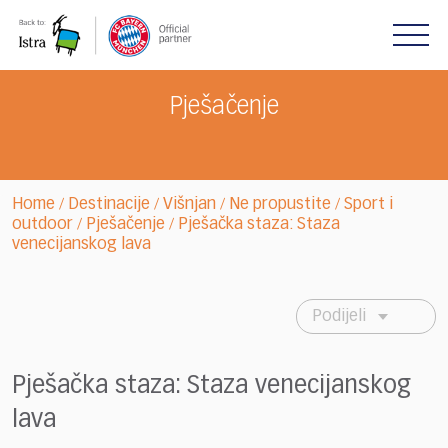
Please
note:
This
website
includes
Pješačenje
an
accessibility
system.
Home
Destinacije
Višnjan
Ne propustite
Sport i
/
/
/
/
outdoor
Pješačenje
Pješačka staza: Staza
/
/
venecijanskog lava
Podijeli
Pješačka staza: Staza venecijanskog
lava