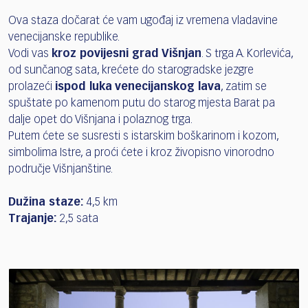
Ova staza dočarat će vam ugođaj iz vremena vladavine
venecijanske republike.
Vodi vas
kroz povijesni grad Višnjan
. S trga A. Korlevića,
od sunčanog sata, krećete do starogradske jezgre
prolazeći
ispod luka venecijanskog lava
, zatim se
spuštate po kamenom putu do starog mjesta Barat pa
dalje opet do Višnjana i polaznog trga.
Putem ćete se susresti s istarskim boškarinom i kozom,
simbolima Istre, a proći ćete i kroz živopisno vinorodno
područje Višnjanštine.
Dužina staze:
4,5 km
Trajanje:
2,5 sata