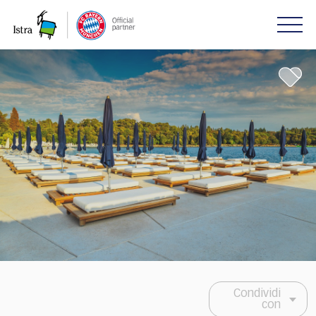
Please
note:
This
website
includes
an
accessibility
system.
Condividi
con