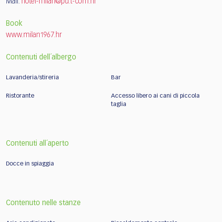
Mail:
hotel-milan@pu.t-com.hr
Book
www.milan1967.hr
Contenuti dell´albergo
Lavanderia/stireria
Bar
Ristorante
Accesso libero ai cani di piccola
taglia
Contenuti all´aperto
Docce in spiaggia
Contenuto nelle stanze