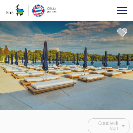
Please
note:
This
website
includes
an
accessibility
system.
Condividi
con