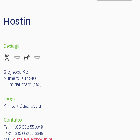
Hostin
Dettagli
Broj soba: 92
Numero letti: 340
… m dal mare (150)
Luogo
Krnica / Duga Uvala
Contatto
Tel.: +385 052 553348
Fax: +385 052 553348
Mail:
dugauvala@hostin.hr