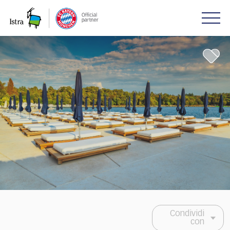
Please
note:
This
website
includes
an
accessibility
system.
Condividi
con