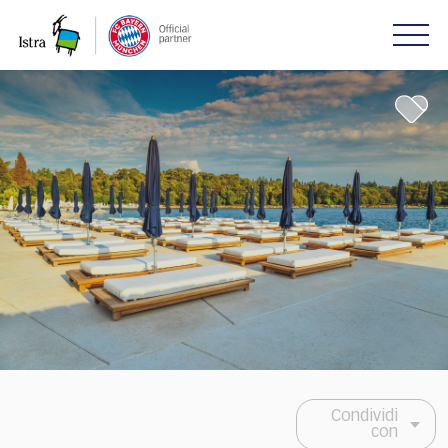
Please
note:
This
website
includes
an
accessibility
system.
Condividi
con