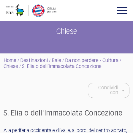
Please
note:
This
website
includes
Chiese
an
accessibility
system.
Home
Destinazioni
Bale
Da non perdere
Cultura
/
/
/
/
/
Chiese
S. Elia o dell'Immacolata Concezione
/
Condividi
con
S. Elia o dell'Immacolata Concezione
Alla periferia occidentale di Valle, ai bordi del centro abitato,