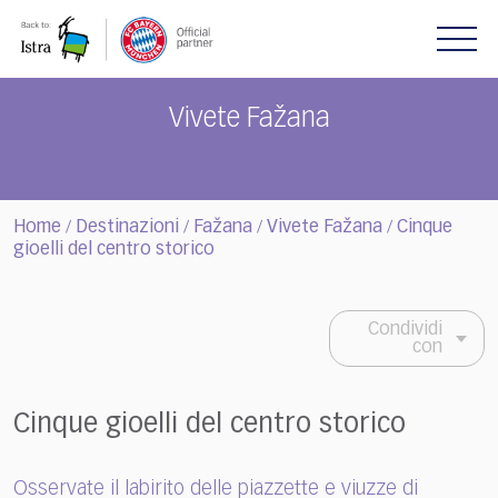
Please
note:
This
website
includes
Vivete Fažana
an
accessibility
system.
Home
Destinazioni
Fažana
Vivete Fažana
Cinque
/
/
/
/
gioelli del centro storico
Condividi
con
Cinque gioelli del centro storico
Osservate il labirito delle piazzette e viuzze di