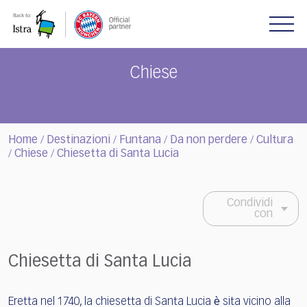
Please
note:
This
website
includes
Chiese
an
accessibility
system.
Home
Destinazioni
Funtana
Da non perdere
Cultura
/
/
/
/
Chiese
Chiesetta di Santa Lucia
/
/
Condividi
con
Chiesetta di Santa Lucia
Eretta nel 1740, la chiesetta di Santa Lucia ѐ sita vicino alla