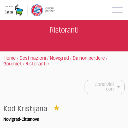
Please
note:
This
website
includes
Ristoranti
an
accessibility
system.
Home
Destinazioni
Novigrad
Da non perdere
/
/
/
/
Gourmet
Ristoranti
/
/
Condividi
con
Kod Kristijana
Novigrad-Cittanova