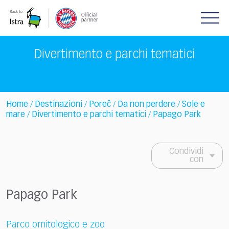
Please
note:
This
website
includes
Divertimento e parchi tematici
an
accessibility
system.
Home
Destinazioni
Poreč
Da non perdere
Sole e
/
/
/
/
mare
Divertimento e parchi tematici
Papago Park
/
/
Condividi
con
Papago Park
Parco ornitologico e zoo