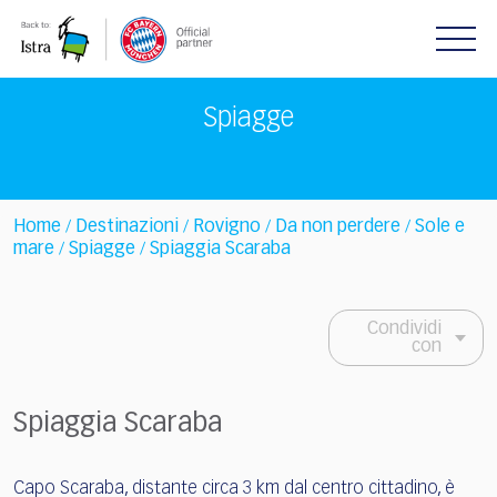
Please
note:
This
website
includes
Spiagge
an
accessibility
system.
Home
Destinazioni
Rovigno
Da non perdere
Sole e
/
/
/
/
mare
Spiagge
Spiaggia Scaraba
/
/
Condividi
con
Spiaggia Scaraba
Capo Scaraba, distante circa 3 km dal centro cittadino, è