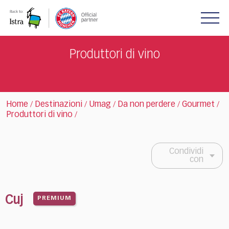
Please
note:
This
website
includes
Produttori di vino
an
accessibility
system.
Home
Destinazioni
Umag
Da non perdere
Gourmet
/
/
/
/
/
Produttori di vino
/
Condividi
con
Cuj
PREMIUM