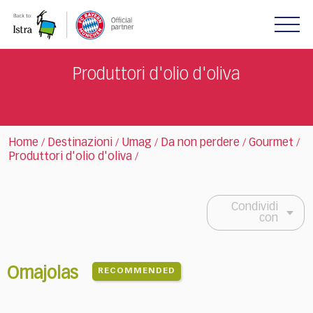
Please
note:
This
website
includes
Produttori d'olio d'oliva
an
accessibility
system.
Home
Destinazioni
Umag
Da non perdere
Gourmet
/
/
/
/
/
Produttori d'olio d'oliva
/
Condividi
con
Omajolas
RECOMMENDED