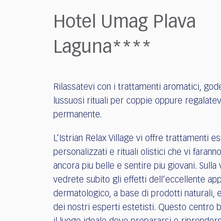
who
are
Hotel Umag Plava
using
a
Laguna****
screen
reader;
Press
Control-
Rilassatevi con i trattamenti aromatici, gode
F10
lussuosi rituali per coppie oppure regalatev
to
open
permanente.
an
accessibility
L’Istrian Relax Village vi offre trattamenti es
menu.
personalizzati e rituali olistici che vi farann
ancora piu belle e sentire piu giovani. Sulla
vedrete subito gli effetti dell’eccellente ap
dermatologico, a base di prodotti naturali, 
dei nostri esperti estetisti. Questo centro