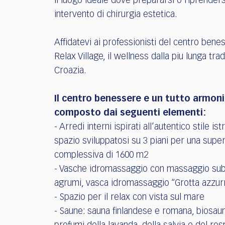
il luogo ideale dove prepararsi o riprenders
intervento di chirurgia estetica.
Affidatevi ai professionisti del centro benes
Relax Village, il wellness dalla piu lunga trad
Croazia.
Il centro benessere e un tutto armon
composto dai seguenti elementi:
- Arredi interni ispirati all’autentico stile ist
spazio sviluppatosi su 3 piani per una super
complessiva di 1600 m2
- Vasche idromassaggio con massaggio su
agrumi, vasca idromassaggio “Grotta azzur
- Spazio per il relax con vista sul mare
- Saune: sauna finlandese e romana, biosauna