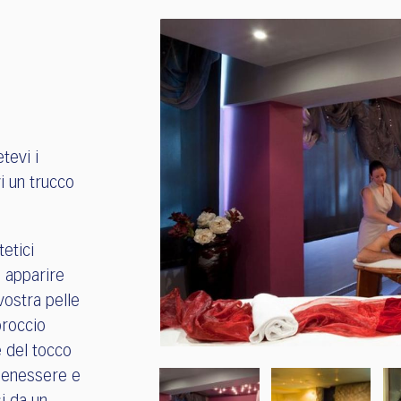
tevi i
i un trucco
tetici
o apparire
 vostra pelle
proccio
e del tocco
 benessere e