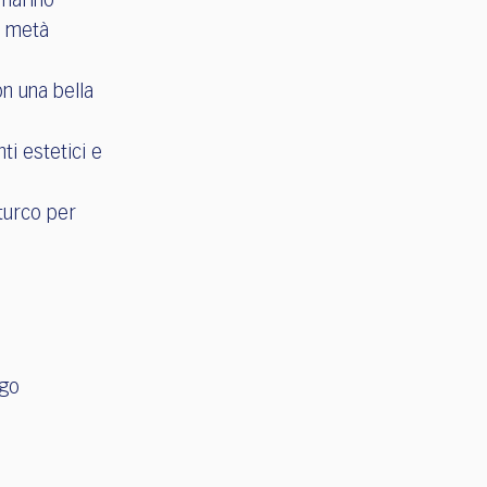
smarino
a metà
on una bella
ti estetici e
turco per
ago