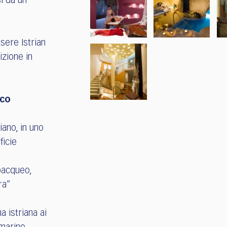
i da un
sere Istrian
izione in
ico
riano, in uno
ficie
bacqueo,
ra”
 istriana ai