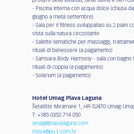
profumi della lavanda, della salvia e del ro
- Piscina interna con acqua dolce (chiusa d
giugno a metà settembre)
- Sala per il fitness sviluppatasi su 2 piani c
vista sulla natura circostante
- Salette tematiche per massaggi, trattamen
rituali di benessere (a pagamento)
- Samsara Body Harmony - sala con bagno 
rituali di coppia (a pagamento)
- Solarium (a pagamento)
Hotel Umag Plava Laguna
Šetalište Miramare 1, HR-52470 Umag-Um
T: +385 (0)52 714 050
umag@plavalaguna.com
moya@pu.t-com.hr