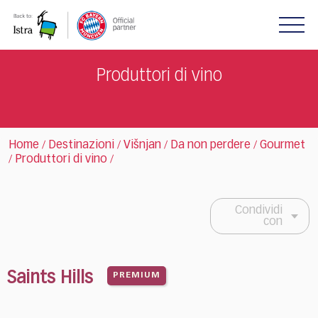
Please
note:
This
website
includes
Produttori di vino
an
accessibility
system.
Home
Destinazioni
Višnjan
Da non perdere
Gourmet
/
/
/
/
Produttori di vino
/
/
Condividi
con
Saints Hills
PREMIUM