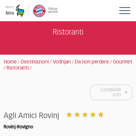
Please
note:
This
website
includes
Ristoranti
an
accessibility
system.
Home
Destinazioni
Vodnjan
Da non perdere
Gourmet
/
/
/
/
Ristoranti
/
/
Condividi
con
Agli Amici Rovinj
Rovinj-Rovigno