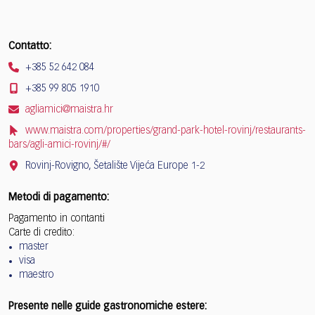
Contatto:
+385 52 642 084
+385 99 805 1910
agliamici@maistra.hr
www.maistra.com/properties/grand-park-hotel-rovinj/restaurants-
bars/agli-amici-rovinj/#/
Rovinj-Rovigno, Šetalište Vijeća Europe 1-2
Metodi di pagamento:
Pagamento in contanti
Carte di credito:
master
visa
maestro
Presente nelle guide gastronomiche estere: