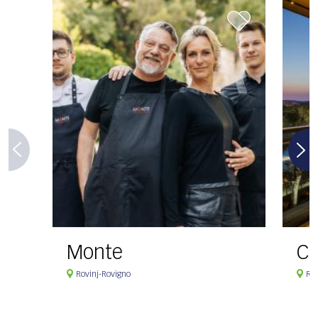
Monte
Ca
Rovinj-Rovigno
Rov