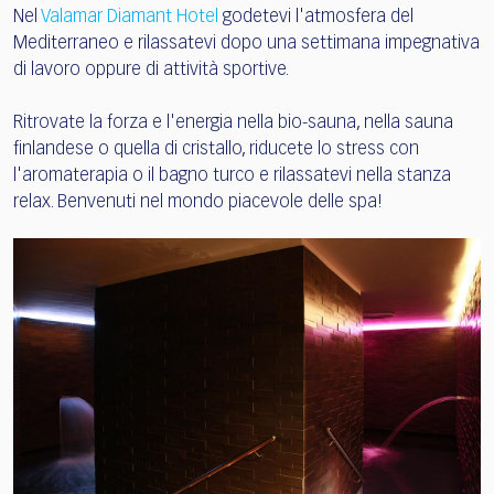
Nel
Valamar Diamant Hotel
godetevi l'atmosfera del
Mediterraneo e rilassatevi dopo una settimana impegnativa
di lavoro oppure di attività sportive.
Ritrovate la forza e l'energia nella bio-sauna, nella sauna
finlandese o quella di cristallo, riducete lo stress con
l'aromaterapia o il bagno turco e rilassatevi nella stanza
relax. Benvenuti nel mondo piacevole delle spa!