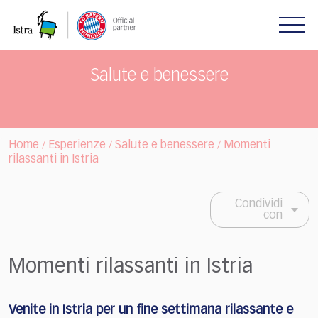
Please
note:
This
website
includes
Salute e benessere
an
accessibility
system.
Home
Esperienze
Salute e benessere
Momenti
/
/
/
rilassanti in Istria
Condividi
con
Momenti rilassanti in Istria
Venite in Istria per un fine settimana rilassante e