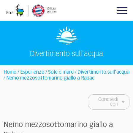
Please
note:
This
website
includes
an
accessibility
system.
Divertimento sull'acqua
Home
Esperienze
Sole e mare
Divertimento sull'acqua
/
/
/
Nemo mezzosottomarino giallo a Rabac
/
Condividi
con
Nemo mezzosottomarino giallo a