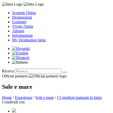
Please
note:
This
Scoprite l'Istria
website
Destinazioni
includes
Gourmet
an
Vivete l'Istria
accessibility
Alloggi
system.
Informazioni
My Destination Istria
Ricerca
Official partners
Sole e mare
Home
/
Esperienze
/
Sole e mare
/
I 5 migliori tramonti in Istria
Condividi con