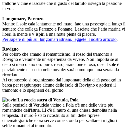
trattorie vicine e lasciate che il gusto del tartufo risvegli la passione
in voi.
Lungomare, Parenzo
Mentre il sole cala lentamente nel mare, fate una passeggiata lungo il
sentiero che collega Parenzo e Fontane. Lasciate che l’aria marina vi
liberi la mente e v’ispiri a una notte piena di piacere.
Per sapere di più sui lungomari istriani, leggete il nostro articolo
.
Rovigno
Per coloro che amano il romanticismo, il rosso del tramonto a
Rovigno è veramente un'esperienza da vivere. Non importa se al
cielo si mescolano oro puro, rosso, arancione e rosa, o se il sole è
parzialmente nascosto nelle nuvole: sarà comunque una serata da
ricordare.
Al crepuscolo si organizzano dal lungomare della città passaggi in
barca per raggiungere alcune delle isole di Rovigno e godersi il
tramonto e lo spegnersi del giorno.
La roccia sacra di Veruda, Pola
Sulla penisola di Verudela vicino a Pola c'è una delle viste più
romantiche dell'Istria. Lì c'è il muro di una chiesa demolita nella
tempesta. Il muro è stato ricostruito ai fini delle riprese
cinematografiche e ora serve come sfondo per scattare i migliori
selfie romantici al tramonto.