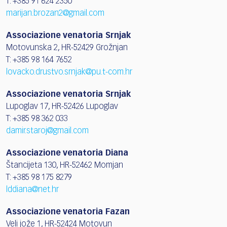
T: +385 91 624 2350
marijan.brozan2@gmail.com
Associazione venatoria Srnjak
Motovunska 2, HR-52429 Grožnjan
T: +385 98 164 7652
lovacko.drustvo.srnjak@pu.t-com.hr
Associazione venatoria Srnjak
Lupoglav 17, HR-52426 Lupoglav
T: +385 98 362 033
damir.staroj@gmail.com
Associazione venatoria Diana
Štancijeta 130, HR-52462 Momjan
T: +385 98 175 8279
lddiana@net.hr
Associazione venatoria Fazan
Veli jože 1, HR-52424 Motovun