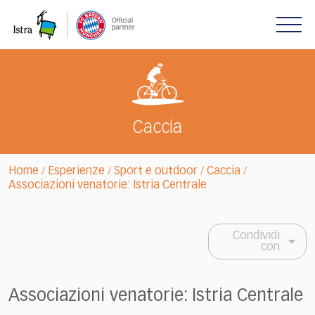
Please
note:
This
website
includes
an
accessibility
system.
Caccia
Home
Esperienze
Sport e outdoor
Caccia
/
/
/
/
Associazioni venatorie: Istria Centrale
Condividi
con
Associazioni venatorie: Istria Centrale