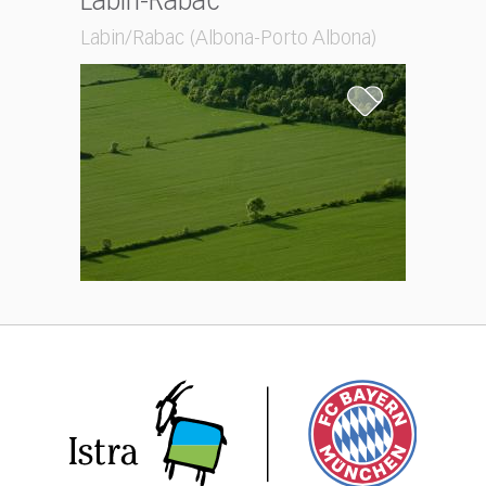
Labin-Rabac
Labin/Rabac (Albona-Porto Albona)