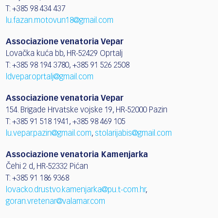
T: +385 98 434 437
lu.fazan.motovun18@gmail.com
Associazione venatoria Vepar
Lovačka kuća bb, HR-52429 Oprtalj
T: +385 98 194 3780, +385 91 526 2508
ldvepar.oprtalj@gmail.com
Associazione venatoria Vepar
154. Brigade Hrvatske vojske 19, HR-52000 Pazin
T: +385 91 518 1941, +385 98 469 105
lu.vepar.pazin@gmail.com
,
stolarijabis@gmail.com
Associazione venatoria Kamenjarka
Čehi 2 d, HR-52332 Pićan
T: +385 91 186 9368
lovacko.drustvo.kamenjarka@pu.t-com.hr
,
goran.vretenar@valamar.com