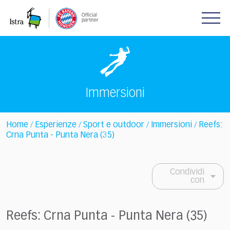
Please
note:
This
website
includes
an
accessibility
system.
Immersioni
Home
Esperienze
Sport e outdoor
Immersioni
Reefs:
/
/
/
/
Crna Punta - Punta Nera (35)
Condividi
con
Reefs: Crna Punta - Punta Nera (35)