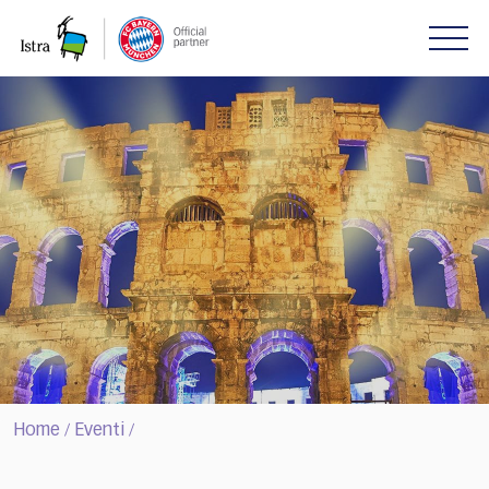
Please
note:
This
website
includes
an
accessibility
system.
Home
Eventi
/
/