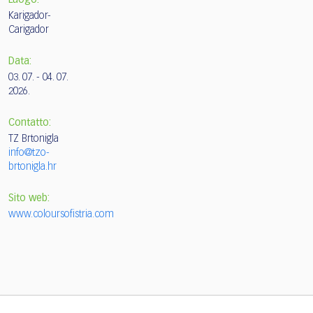
Luogo:
Karigador-
Carigador
Data:
03. 07. - 04. 07.
2026.
Contatto:
TZ Brtonigla
info@tzo-
brtonigla.hr
Sito web:
www.coloursofistria.com