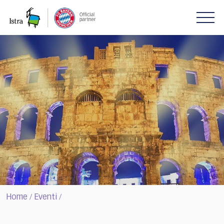
Please
note:
This
website
includes
an
accessibility
system.
Home
Eventi
/
/