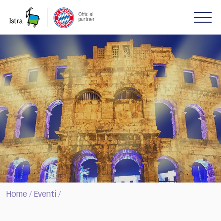
Please
note:
This
website
includes
an
accessibility
system.
Home
Eventi
/
/