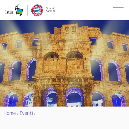
Please
note:
This
website
includes
an
accessibility
system.
Home
Eventi
/
/