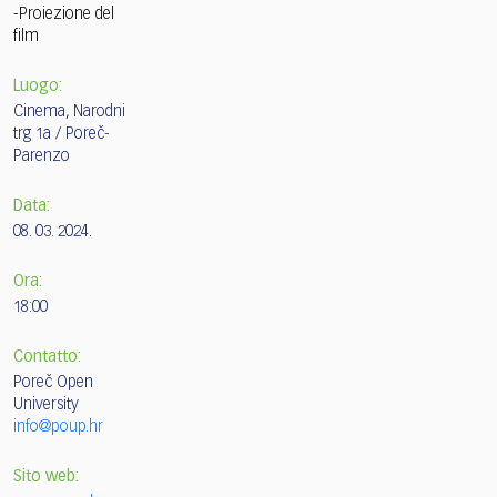
-Proiezione del
film
Luogo:
Cinema, Narodni
trg 1a / Poreč-
Parenzo
Data:
08. 03. 2024.
Ora:
18:00
Contatto:
Poreč Open
University
info@poup.hr
Sito web: