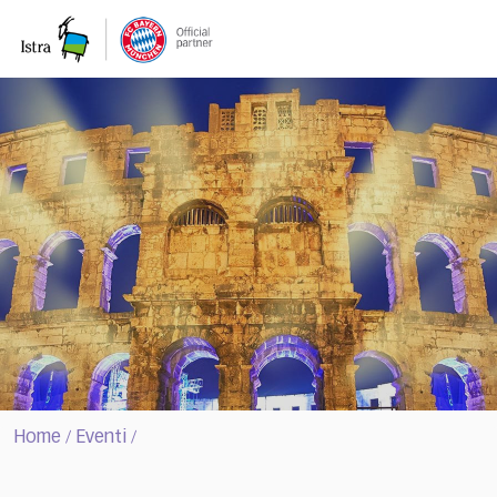
Please
note:
This
website
includes
an
accessibility
system.
Home
Eventi
/
/