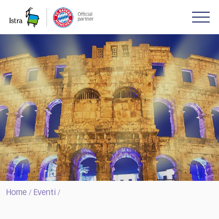
Please
note:
This
website
includes
an
accessibility
system.
Home
Eventi
/
/