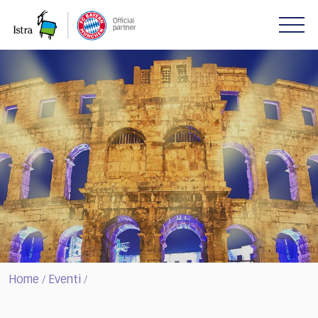
Please
note:
This
website
includes
an
accessibility
system.
Home
Eventi
/
/