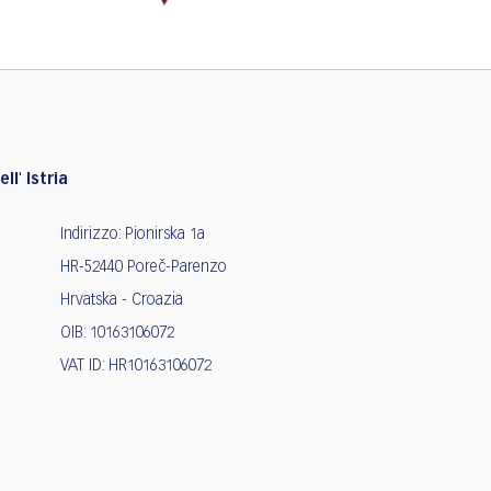
ll' Istria
Indirizzo: Pionirska 1a
HR-52440 Poreč-Parenzo
Hrvatska - Croazia
OIB: 10163106072
VAT ID: HR10163106072