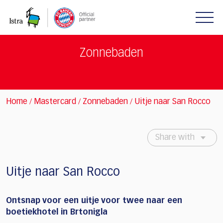
Please
note:
This
website
includes
Zonnebaden
an
accessibility
system.
Home
Mastercard
Zonnebaden
Uitje naar San Rocco
/
/
/
Share with
Uitje naar San Rocco
Ontsnap voor een uitje voor twee naar een
boetiekhotel in Brtonigla