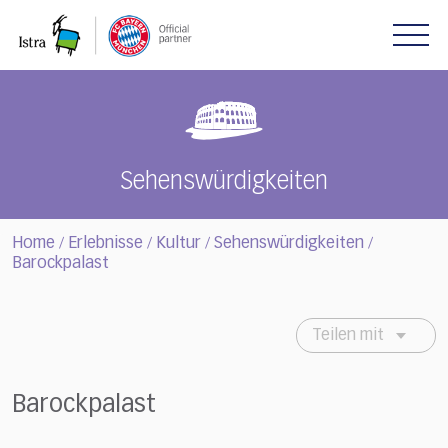
Please
note:
This
website
includes
an
accessibility
system.
Sehenswürdigkeiten
Home
Erlebnisse
Kultur
Sehenswürdigkeiten
/
/
/
/
Barockpalast
Teilen mit
Barockpalast