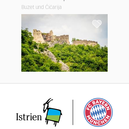
Buzet und Ćićarija