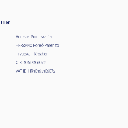
trien
Adresse: Pionirska 1a
HR-52440 Poreč-Parenzo
Hrvatska - Kroatien
OIB: 10163106072
VAT ID: HR10163106072