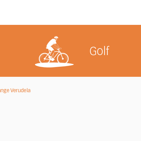
Golf
ange Verudela