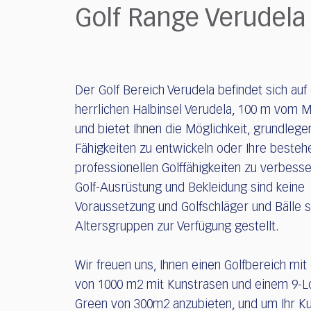
who
Golf Range Verudela
are
using
a
screen
reader;
Der Golf Bereich Verudela befindet sich auf
Press
herrlichen Halbinsel Verudela, 100 m vom M
Control-
F10
und bietet Ihnen die Möglichkeit, grundlege
to
Fähigkeiten zu entwickeln oder Ihre beste
open
professionellen Golffähigkeiten zu verbesse
an
Golf-Ausrüstung und Bekleidung sind keine
accessibility
Voraussetzung und Golfschläger und Bälle si
menu.
Altersgruppen zur Verfügung gestellt.
Wir freuen uns, Ihnen einen Golfbereich mit
von 1000 m2 mit Kunstrasen und einem 9-L
Green von 300m2 anzubieten, und um Ihr Ku