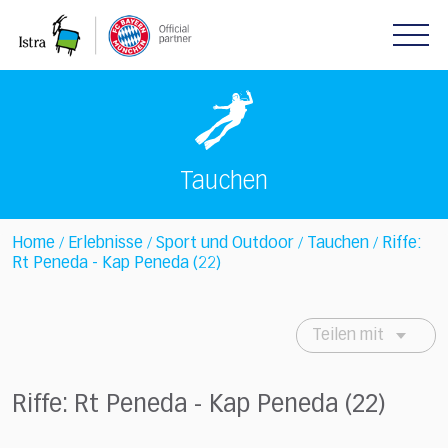
Please
note:
This
website
includes
an
accessibility
system.
Tauchen
Home
Erlebnisse
Sport und Outdoor
Tauchen
Riffe:
/
/
/
/
Rt Peneda - Kap Peneda (22)
Teilen mit
Riffe: Rt Peneda - Kap Peneda (22)