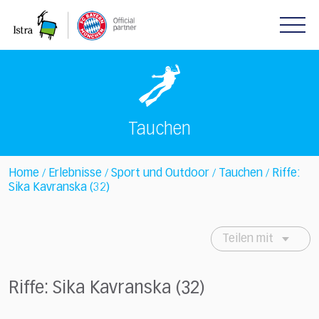
Please
note:
This
website
includes
an
accessibility
system.
Tauchen
Home
Erlebnisse
Sport und Outdoor
Tauchen
Riffe:
/
/
/
/
Sika Kavranska (32)
Teilen mit
Riffe: Sika Kavranska (32)