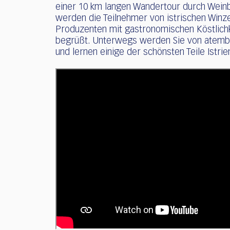
einer 10 km langen Wandertour durch Weinb
werden die Teilnehmer von istrischen Winz
Produzenten mit gastronomischen Köstlich
begrüßt. Unterwegs werden Sie von atemb
und lernen einige der schönsten Teile Istr