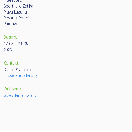
Intersport,
Sporthalle Žatika,
Plava Laguna
Resort / Poreč-
Parenzo
Datum:
17. 05. - 21. 05.
2023.
Kontakt:
Dance Star d.o.o.
info@dancestar.org
Webseite:
www.dancestar.org