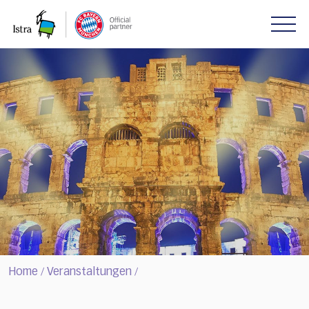
Please
note:
This
website
includes
an
accessibility
system.
Home
Veranstaltungen
/
/