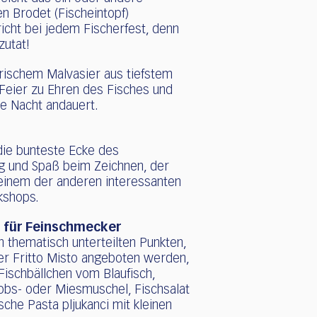
en Brodet (Fischeintopf)
icht bei jedem Fischerfest, denn
zutat!
trischem Malvasier aus tiefstem
 Feier zu Ehren des Fisches und
ie Nacht andauert.
die bunteste Ecke des
ng und Spaß beim Zeichnen, der
einem der anderen interessanten
kshops.
s für Feinschmecker
thematisch unterteilten Punkten,
er Fritto Misto angeboten werden,
Fischbällchen vom Blaufisch,
kobs- oder Miesmuschel, Fischsalat
sche Pasta pljukanci mit kleinen