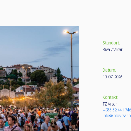
Standort:
Riva / Vrsar
Datum:
10. 07. 2026.
Kontakt:
TZ Vrsar
+385 52 441 74
info@infovrsar.