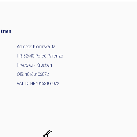
trien
Adresse: Pionirska 1a
HR-52440 Poreč-Parenzo
Hrvatska - Kroatien
OIB: 10163106072
VAT ID: HR10163106072