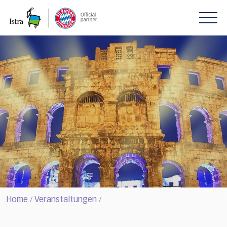
Please
note:
This
website
includes
an
accessibility
system.
Home
Veranstaltungen
/
/