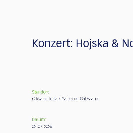
who
are
using
a
screen
reader;
Press
Konzert: Hojska & N
Control-
F10
to
open
an
accessibility
menu.
Standort:
Crkva sv. Justa / Galižana- Galessano
Datum:
02. 07. 2026.