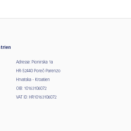
trien
Adresse: Pionirska 1a
HR-52440 Poreč-Parenzo
Hrvatska - Kroatien
OIB: 10163106072
VAT ID: HR10163106072