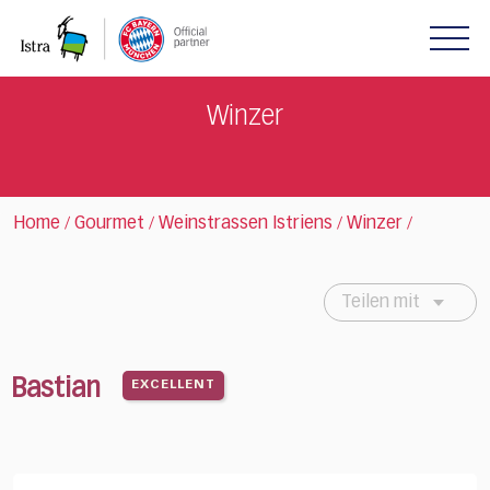
Please
note:
This
website
includes
Winzer
an
accessibility
system.
Home
Gourmet
Weinstrassen Istriens
Winzer
/
/
/
/
Teilen mit
Bastian
EXCELLENT