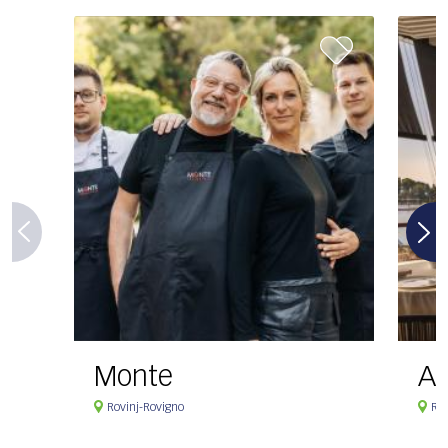
Monte
Ag
Rovinj-Rovigno
Rov