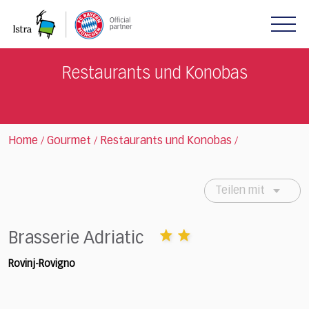
Please
note:
This
website
includes
Restaurants und Konobas
an
accessibility
system.
Home
Gourmet
Restaurants und Konobas
/
/
/
Teilen mit
Brasserie Adriatic
Rovinj-Rovigno