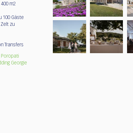
t 400 m2
zu 100 Gäste
 Zelt zu
on Transfers
la Poropati
dding Georgie