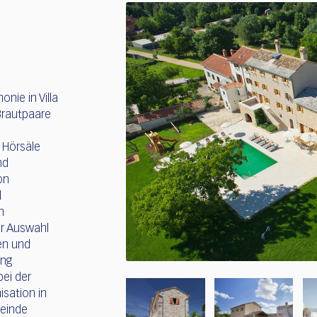
nie in Villa
Brautpaare
 Hörsäle
nd
on
d
n
er Auswahl
en und
ung
bei der
isation in
meinde