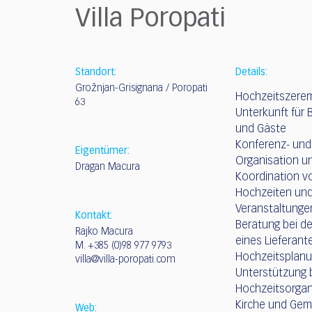
who
Villa Poropati
are
using
a
screen
Standort:
Details:
reader;
Grožnjan-Grisignana / Poropati
Press
Hochzeitszeremo
63
Control-
Unterkunft für 
F10
und Gäste
to
Konferenz- und
Eigentümer:
open
Organisation u
Dragan Macura
an
Koordination v
accessibility
Hochzeiten un
menu.
Veranstaltunge
Kontakt:
Beratung bei d
Rajko Macura
eines Lieferant
M.
+385 (0)98 977 9793
Hochzeitsplan
villa@villa-poropati.com
Unterstützung 
Hochzeitsorgan
Kirche und Ge
Web: