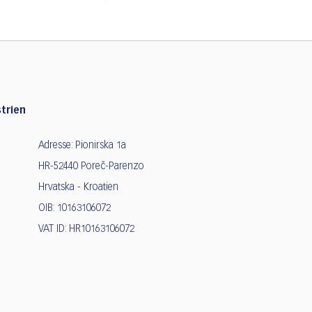
trien
Adresse: Pionirska 1a
HR-52440 Poreč-Parenzo
Hrvatska - Kroatien
OIB: 10163106072
VAT ID: HR10163106072