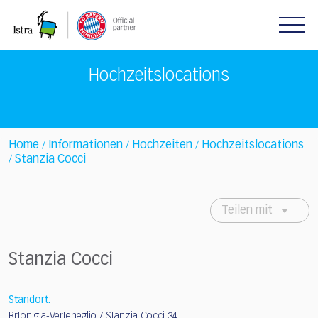
Please
note:
This
website
includes
Hochzeitslocations
an
accessibility
system.
Home
Informationen
Hochzeiten
Hochzeitslocations
/
/
/
Stanzia Cocci
/
Teilen mit
Stanzia Cocci
Standort:
Brtonigla-Verteneglio / Stanzia Cocci 34