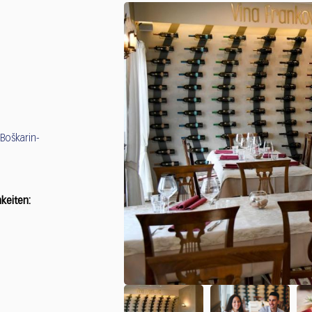
 Boškarin-
keiten: