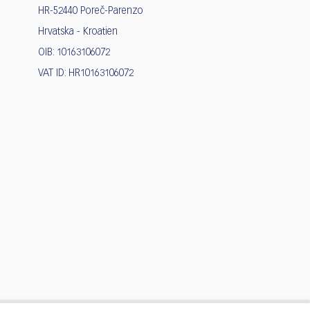
HR-52440 Poreč-Parenzo
Hrvatska - Kroatien
OIB: 10163106072
VAT ID: HR10163106072