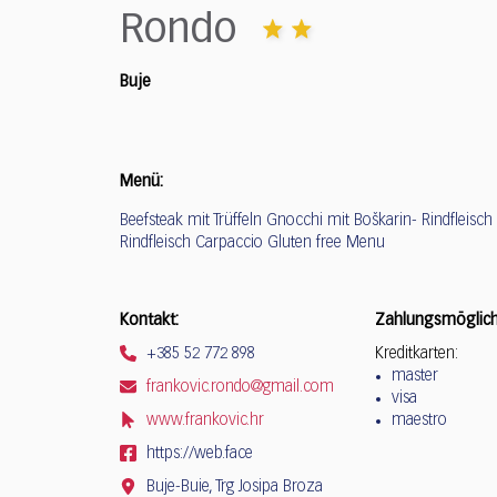
who
Rondo
are
using
a
Buje
screen
reader;
Press
Control-
Menü:
F10
Beefsteak mit Trüffeln Gnocchi mit Boškarin- Rindfleisch
to
Rindfleisch Carpaccio Gluten free Menu
open
an
accessibility
Kontakt:
Zahlungsmöglich
menu.
+385 52 772 898
Kreditkarten:
master
frankovic.rondo@gmail.com
visa
www.frankovic.hr
maestro
https://web.face
Buje-Buie, Trg Josipa Broza