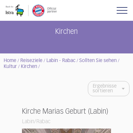
Please
note:
This
website
includes
Kirchen
an
accessibility
system.
Home
Reiseziele
Labin - Rabac
Sollten Sie sehen
/
/
/
/
Kultur
Kirchen
/
/
Ergebnisse
sortieren
Kirche Marias Geburt (Labin)
Labin/Rabac