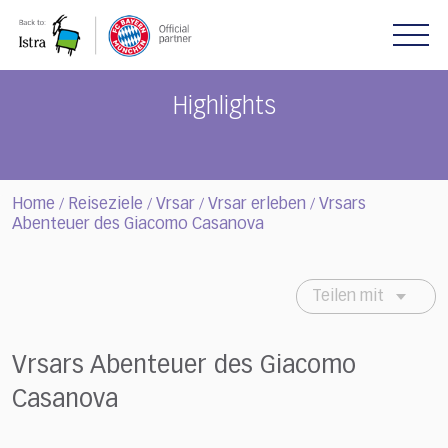
Please
note:
This
website
includes
Highlights
an
accessibility
system.
Home
Reiseziele
Vrsar
Vrsar erleben
Vrsars
/
/
/
/
Abenteuer des Giacomo Casanova
Teilen mit
Vrsars Abenteuer des Giacomo
Casanova